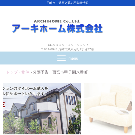
尼崎市・武庫之荘の不動産情報
TEL.０１２０－３０－９２０７
〒661-0043 尼崎市武庫元町1丁目27番
トップ
›
物件
›
分譲予告 西宮市甲子園八番町