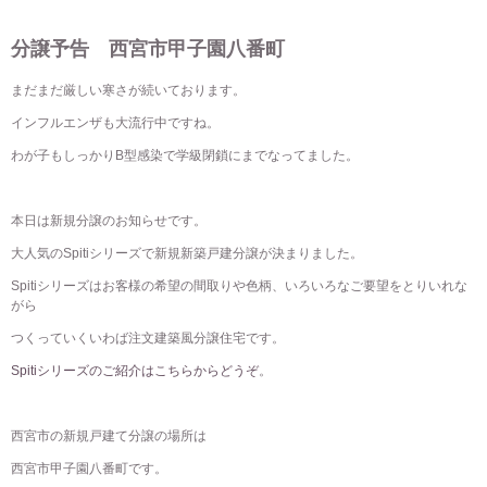
分譲予告 西宮市甲子園八番町
まだまだ厳しい寒さが続いております。
インフルエンザも大流行中ですね。
わが子もしっかりB型感染で学級閉鎖にまでなってました。
本日は新規分譲のお知らせです。
大人気のSpitiシリーズで新規新築戸建分譲が決まりました。
Spitiシリーズはお客様の希望の間取りや色柄、いろいろなご要望をとりいれな
がら
つくっていくいわば注文建築風分譲住宅です。
Spitiシリーズのご紹介はこちらからどうぞ
。
西宮市の新規戸建て分譲の場所は
西宮市甲子園八番町です。