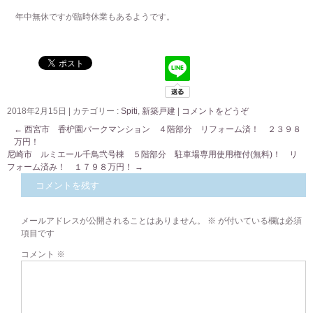
年中無休ですが臨時休業もあるようです。
2018年2月15日
|
カテゴリー :
Spiti
,
新築戸建
|
コメントをどうぞ
←
西宮市 香枦園パークマンション ４階部分 リフォーム済！ ２３９８
万円！
尼崎市 ルミエール千鳥弐号棟 ５階部分 駐車場専用使用権付(無料)！ リ
フォーム済み！ １７９８万円！
→
コメントを残す
メールアドレスが公開されることはありません。
※
が付いている欄は必須
項目です
コメント
※