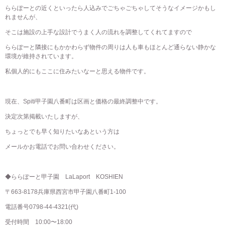
ららぽーとの近くといったら人込みでごちゃごちゃしてそうなイメージかもし
れませんが、
そこは施設の上手な設計でうまく人の流れを調整してくれてますので
ららぽーと隣接にもかかわらず物件の周りは人も車もほとんど通らない静かな
環境が維持されています。
私個人的にもここに住みたいなーと思える物件です。
現在、Spiti甲子園八番町は区画と価格の最終調整中です。
決定次第掲載いたしますが、
ちょっとでも早く知りたいなあという方は
メールかお電話でお問い合わせください。
◆ららぽーと甲子園 LaLaport KOSHIEN
〒663-8178兵庫県西宮市甲子園八番町1-100
電話番号
0798-44-4321
(代)
受付時間 10:00〜18:00