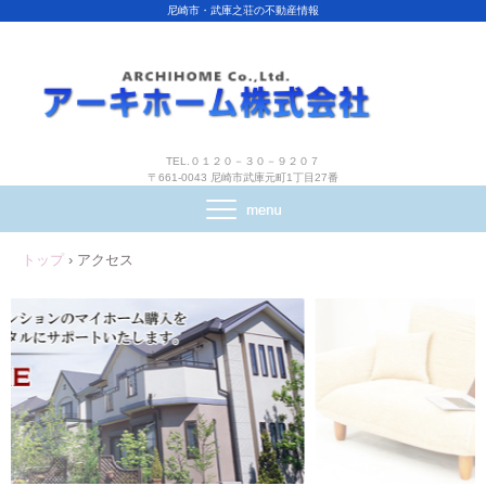
尼崎市・武庫之荘の不動産情報
TEL.０１２０－３０－９２０７
〒661-0043 尼崎市武庫元町1丁目27番
トップ
›
アクセス