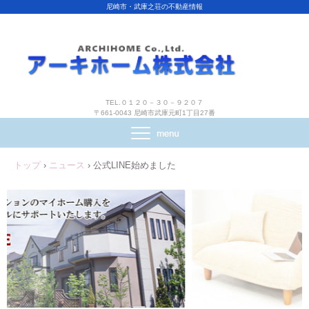
尼崎市・武庫之荘の不動産情報
TEL.０１２０－３０－９２０７
〒661-0043 尼崎市武庫元町1丁目27番
トップ
›
ニュース
›
公式LINE始めました