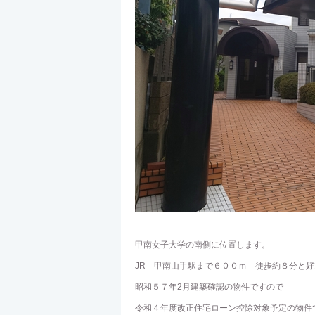
甲南女子大学の南側に位置します。
JR 甲南山手駅まで６００ｍ 徒歩約８分と
昭和５７年2月建築確認の物件ですので
令和４年度改正住宅ローン控除対象予定の物件