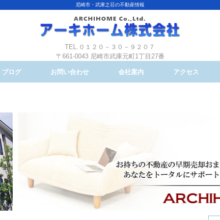
尼崎市・武庫之荘の不動産情報
TEL.０１２０－３０－９２０７
〒661-0043 尼崎市武庫元町1丁目27番
ブログ
お問い合わせ
会社案内
アクセス