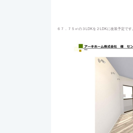
６７．７５㎡の３LDKを２LDKに改装予定です